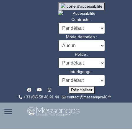
Contraste :
Mode daltonien :
Police :
Interlignage :
Réinitialiser
+33 (0)5 58 48 91 44
contact@messanges40.fr