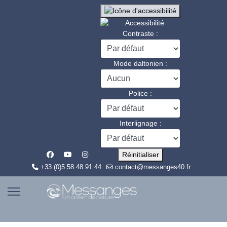
Contraste :
Mode daltonien :
Police :
Interlignage :
Réinitialiser
+33 (0)5 58 48 91 44
contact@messanges40.fr