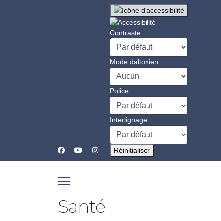
Contraste :
Mode daltonien :
Police :
Interlignage :
Réinitialiser
Santé